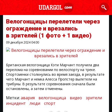
Велогонщицы перелетели через
ограждение и врезались
в зрителей
(1 фото + 1 видео)
09 декабря 2024
04:00
Британская велогонщица Кэти Марчант получила два
перелома на соревновании по велоспорту на треке.
Спортсменки столкнулись во время заезда, в результате
чего Марчант и немка Алесса Пропстер вылетели на
трибуны. В результате соревнования сначала были
остановлены, а затем отменены.
Метки:
авария
велогонщица
видео
зрители
инцидент
люди
спорт