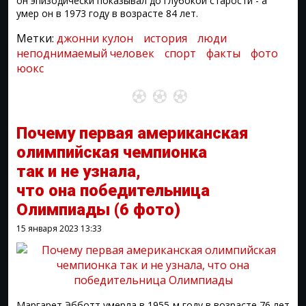
он эпизодически показывал до глубокой старости - а
умер он в 1973 году в возрасте 84 лет.
Метки:
джонни кулон
история
люди
неподнимаемый человек⁠⁠
спорт
факты
фото
юокс
Почему первая американская
олимпийская чемпионка
так и не узнала,
что она победительница
Олимпиады
(6 фото)
15 января 2023
13:33
Маргарет Эбботт умерла в 1955-м году в возрасте 76 лет