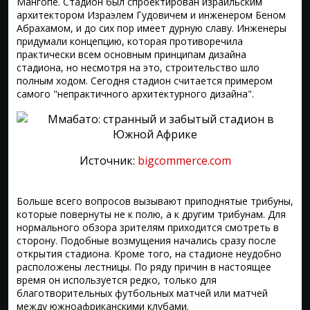
Мангопе. Стадион был спроектирован израильским
архитектором Израэлем Гудовичем и инженером Беном
Абрахамом, и до сих пор имеет дурную славу. Инженеры
придумали концепцию, которая противоречила
практически всем основным принципам дизайна
стадиона, но несмотря на это, строительство шло
полным ходом. Сегодня стадион считается примером
самого "непрактичного архитектурного дизайна".
Источник:
bigcommerce.com
Больше всего вопросов вызывают приподнятые трибуны,
которые повернуты не к полю, а к другим трибунам. Для
нормального обзора зрителям приходится смотреть в
сторону. Подобные возмущения начались сразу после
открытия стадиона. Кроме того, на стадионе неудобно
расположены лестницы. По ряду причин в настоящее
время он используется редко, только для
благотворительных футбольных матчей или матчей
между южноафриканскими клубами.