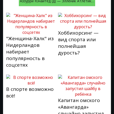
Аззурри Юнайтед (д) — Элленик Атлетик (д)
Хоббихорсинг —
"Женщина-Халк" из
вид спорта или
Нидерландов
полнейшая
набирает
дурость?
популярность в
соцсетях
В спорте возможно
всё!
Капитан омского
«Авангарда»
случайно запустил