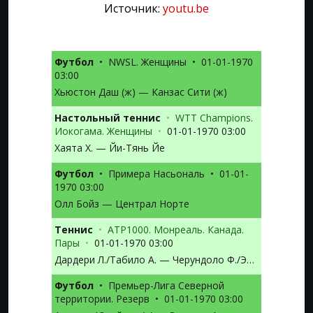
Источник:
youtu.be
Футбол
•
NWSL. Женщины
•
01-01-1970
03:00
Хьюстон Даш (ж) — Канзас Сити (ж)
Настольный теннис
•
WTT Champions.
Иокогама. Женщины
•
01-01-1970 03:00
Хаята Х. — Йи-Тянь Йе
Футбол
•
Примера Насьональ
•
01-01-
1970 03:00
Олл Бойз — Централ Норте
Теннис
•
ATP1000. Монреаль. Канада.
Пары
•
01-01-1970 03:00
Дардери Л./Табило А. — Черундоло Ф./Этчеверри Т.М.
Футбол
•
Премьер-Лига Северной
территории. Резерв
•
01-01-1970 03:00