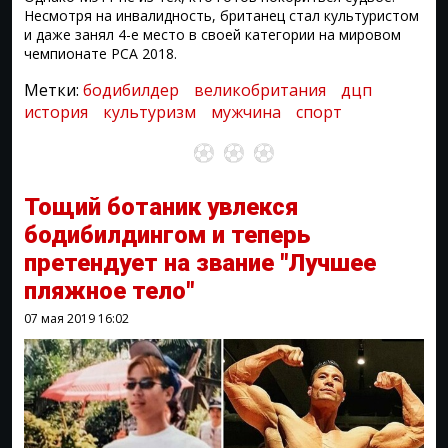
Несмотря на инвалидность, британец стал культуристом
и даже занял 4-е место в своей категории на мировом
чемпионате PCA 2018.
Метки:
бодибилдер
великобритания
дцп
история
культуризм
мужчина
спорт
Тощий ботаник увлекся
бодибилдингом и теперь
претендует на звание "Лучшее
пляжное тело"
07 мая 2019
16:02