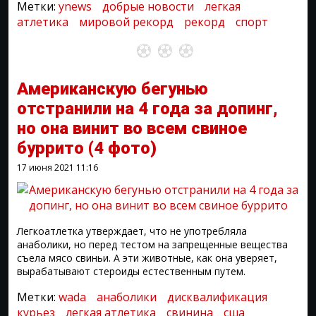
Метки:
ynews
добрые новости
легкая
атлетика
мировой рекорд
рекорд
спорт
Американскую бегунью
отстранили на 4 года за допинг,
но она винит во всем свиное
буррито
(4 фото)
17 июня 2021
11:16
Легкоатлетка утверждает, что не употребляла
анаболики, но перед тестом на запрещенные вещества
съела мясо свиньи. А эти животные, как она уверяет,
вырабатывают стероиды естественным путем.
Метки:
wada
анаболики
дисквалификация
курьез
легкая атлетика
свинина
сша