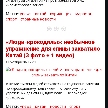
сигарету за сигаретой на протяжении всего 42-
километрового забега.
Метки:
ynews
китай
курильщик
марафон
спорт
странные новости
«Люди-крокодилы»: необычное
упражнение для спины захватило
Китай
(3 фото + 1 видео)
11 октября 2022
22:33
В Китае тысячи людей стекаются на групповые занятия
по «крокодильему ползанию» — странному типу
упражнений для спины, вдохновленных походкой
крокодила.
Метки:
ynews
китай
новости
спорт