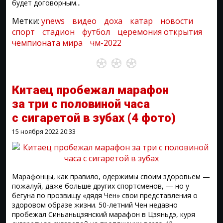
будет договорным...
Метки:
ynews
видео
доха
катар
новости
спорт
стадион
футбол
церемония открытия
чемпионата мира
чм-2022
Китаец пробежал марафон
за три с половиной часа
с сигаретой в зубах
(4 фото)
15 ноября 2022
20:33
Марафонцы, как правило, одержимы своим здоровьем —
пожалуй, даже больше других спортсменов, — но у
бегуна по прозвищу «дядя Чен» свои представления о
здоровом образе жизни. 50-летний Чен недавно
пробежал Синьаньцзянский марафон в Цзяньдэ, куря