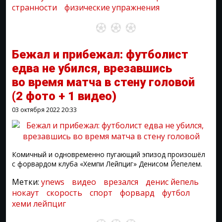
странности
физические упражнения
Бежал и прибежал: футболист
едва не убился, врезавшись
во время матча в стену головой
(2 фото + 1 видео)
03 октября 2022
20:33
Комичный и одновременно пугающий эпизод произошёл
с форвардом клуба «Хемпи Лейпциг» Денисом Йепелем.
Метки:
ynews
видео
врезался
денис йепель
нокаут
скорость
спорт
форвард
футбол
хеми лейпциг