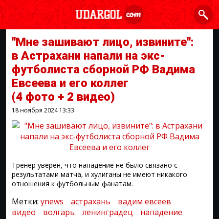
"Мне зашивают лицо, извините":
в Астрахани напали на экс-
футболиста сборной РФ Вадима
Евсеева и его коллег
(4 фото + 2 видео)
18 ноября 2024
13:33
Тренер уверен, что нападение не было связано с
результатами матча, и хулиганы не имеют никакого
отношения к футбольным фанатам.
Метки:
ynews
астрахань
вадим евсеев
видео
волгарь
ленинградец
нападение