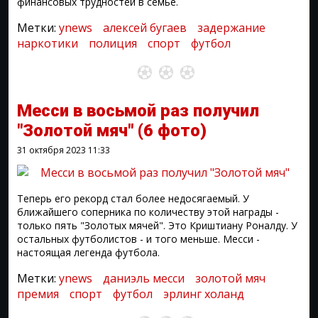
финансовых трудностей в семье.
Метки:
ynews
алексей бугаев
задержание
наркотики
полиция
спорт
футбол
Месси в восьмой раз получил
"Золотой мяч"
(6 фото)
31 октября 2023
11:33
Теперь его рекорд стал более недосягаемый. У
ближайшего соперника по количеству этой награды -
только пять "Золотых мячей". Это Криштиану Роналду. У
остальных футболистов - и того меньше. Месси -
настоящая легенда футбола.
Метки:
ynews
даниэль месси
золотой мяч
премия
спорт
футбол
эрлинг холанд