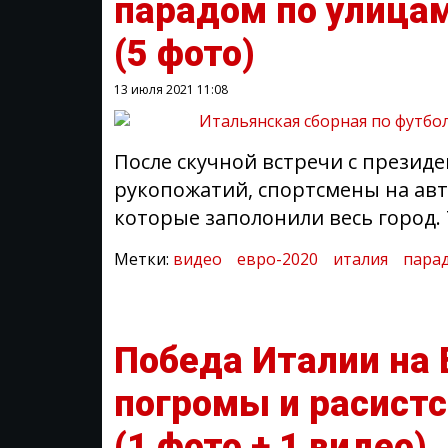
парадом по улица
(5 фото)
13 июля 2021
11:08
После скучной встречи с презид
рукопожатий, спортсмены на авт
которые заполонили весь город. 
Метки:
видео
евро-2020
италия
пара
Победа Италии на 
погромы и расист
(1 фото + 1 видео)