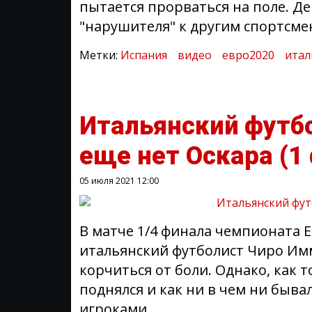
пытается прорваться на поле. Д
"нарушителя" к другим спортсме
Метки:
Испания
видео
евро2020
итал
Итальянский футбо
еще нет Оскара
(1
05 июля 2021
12:00
В матче 1/4 финала чемпионата 
итальянский футболист Чиро Им
корчиться от боли. Однако, как т
поднялся и как ни в чем ни быв
игроками.