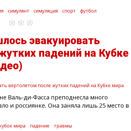
ия
симулянт
симуляция
спорт
футбол
лось эвакуировать
жутких падений на Кубке
идео)
ине Валь-ди-Фасса преподнесла много
о и россиянке. Она заняла лишь 25 место в
кубок мира
падение
травмы