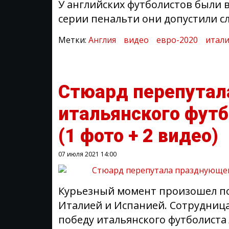
У английских футболистов были в
серии пенальти они допустили 
Метки:
Англия
видео
евро-2020
итали
Стюард перепутал
итальянского фут
(1 фото + 2 видео)
07 июля 2021
14:00
Курьезный момент произошел по
Италией и Испанией. Сотрудница
победу итальянского футболиста