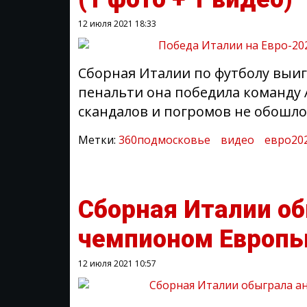
12 июля 2021
18:33
Сборная Италии по футболу выиг
пенальти она победила команду А
скандалов и погромов не обошло
Метки:
360подмосковье
видео
евро20
Сборная Италии об
чемпионом Европы
12 июля 2021
10:57