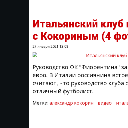
Итальянский клуб 
с Кокориным
(4 фо
27 января 2021
13:08
Руководство ФК "Фиорентина" зап
евро. В Италии россиянина встр
считают, что руководство клуба
отличный футболист.
Метки:
александр кокорин
видео
итал