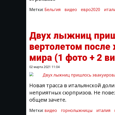
Метки:
Бельгия
видео
евро2020
итал
Двух лыжниц приш
вертолетом после 
мира
(1 фото + 2 в
02 марта 2021
11:04
Новая трасса в итальянской дол
неприятных сюрпризов. Не повезл
общем зачете.
Метки:
видео
горнолыжницы
италия