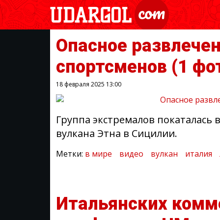
Опасное развлечен
спортсменов
(1 фо
18 февраля 2025
13:00
Группа экстремалов покаталась 
вулкана Этна в Сицилии.
Метки:
в мире
видео
вулкан
италия
Итальянских комм