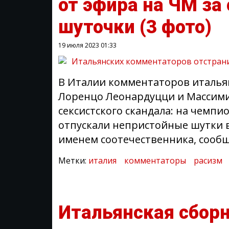
от эфира на ЧМ за
шуточки
(3 фото)
19 июля 2023
01:33
В Италии комментаторов италья
Лоренцо Леонардуцци и Массими
сексистского скандала: на чемп
отпускали непристойные шутки в
именем соотечественника, сообщ
Метки:
италия
комментаторы
расизм
Итальянская сборн