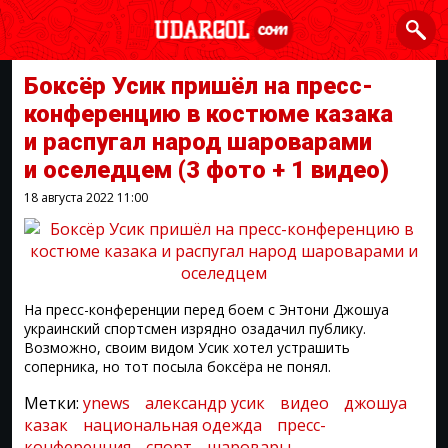
Боксёр Усик пришёл на пресс-
конференцию в костюме казака
и распугал народ шароварами
и оселедцем
(3 фото + 1 видео)
18 августа 2022
11:00
На пресс-конференции перед боем с Энтони Джошуа
украинский спортсмен изрядно озадачил публику.
Возможно, своим видом Усик хотел устрашить
соперника, но тот посыла боксёра не понял.
Метки:
ynews
александр усик
видео
джошуа
казак
национальная одежда
пресс-
конференция
спорт
шаровары