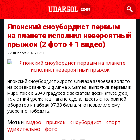
Японский сноубордист первым
на планете исполнил невероятный
прыжок
(2 фото + 1 видео)
27 января 2025
12:33
Японский сноубордист Хирото Огивара завоевал золото
на соревнованиях Big Air на X Games, выполнив первым в
мире трюк в 2340 градусов с захватом доски (mute grab).
19-летний уроженец Нагано сделал шесть с половиной
оборотов и набрал 97,33 балла, что позволило ему
уверенно победить.
Метки:
видео
прыжок
сноубордист
спорт
удивительно
фото