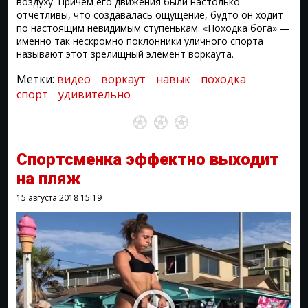
воздуху. Причем его движения были настолько
отчетливы, что создавалась ощущение, будто он ходит
по настоящим невидимым ступенькам. «Походка бога» —
именно так нескромно поклонники уличного спорта
называют этот зрелищный элемент воркаута.
Метки:
видео
воркаут
навык
походка
спорт
удивительно
Спортсменка эффектно выходит
на пляж
15 августа 2018
15:19