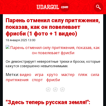
Парень отменил силу притяжения,
показав, как он повелевает
фрисби
(1 фото + 1 видео)
18 января 2025
13:00
Он демонстрирует невероятные трюки и броски, которые
кажутся совершенно невыполнимыми.
Метки:
видео
игра
круто
мастер
пляж
сила
притяжения
спорт
фрисби
"Здесь теперь русская земля!":