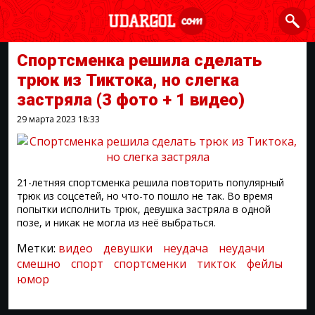
Спортсменка решила сделать
трюк из Тиктока, но слегка
застряла
(3 фото + 1 видео)
29 марта 2023
18:33
21-летняя спортсменка решила повторить популярный
трюк из соцсетей, но что-то пошло не так. Во время
попытки исполнить трюк, девушка застряла в одной
позе, и никак не могла из неё выбраться.
Метки:
видео
девушки
неудача
неудачи
смешно
спорт
спортсменки
тикток
фейлы
юмор