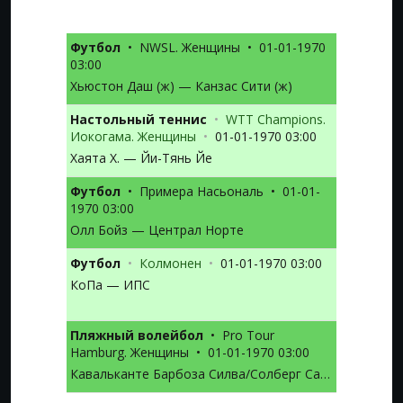
Футбол
•
NWSL. Женщины
•
01-01-1970
03:00
Хьюстон Даш (ж) — Канзас Сити (ж)
Настольный теннис
•
WTT Champions.
Иокогама. Женщины
•
01-01-1970 03:00
Хаята Х. — Йи-Тянь Йе
Футбол
•
Примера Насьональ
•
01-01-
1970 03:00
Олл Бойз — Централ Норте
Футбол
•
Колмонен
•
01-01-1970 03:00
КоПа — ИПС
Пляжный волейбол
•
Pro Tour
Hamburg. Женщины
•
01-01-1970 03:00
Кавальканте Барбоза Силва/Солберг Салгаду — Мадер Дж./Кернер Л.