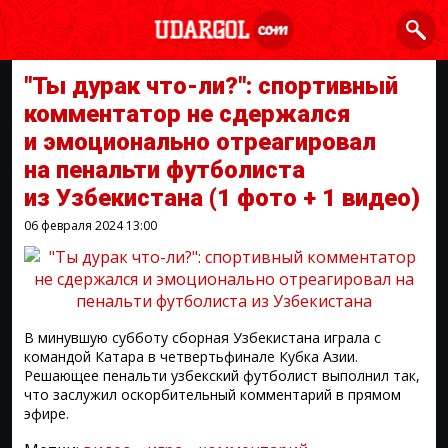
"Ты дурак что-ли?": спортивный
комментатор не сдержался
и эмоционально отреагировал
на пенальти футболиста
из Узбекистана
(1 фото + 1 видео)
06 февраля 2024
13:00
В минувшую субботу сборная Узбекистана играла с
командой Катара в четвертьфинале Кубка Азии.
Решающее пенальти узбекский футболист выполнил так,
что заслужил оскорбительный комментарий в прямом
эфире.