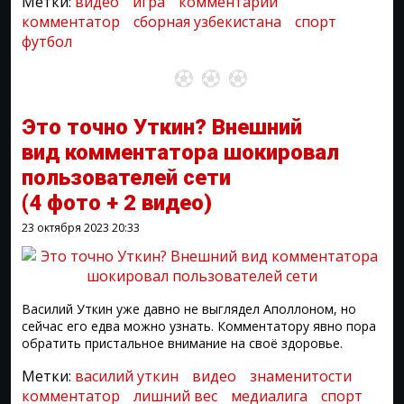
Метки:
видео
игра
комментарий
комментатор
сборная узбекистана
спорт
футбол
Это точно Уткин? Внешний
вид комментатора шокировал
пользователей сети
(4 фото + 2 видео)
23 октября 2023
20:33
Василий Уткин уже давно не выглядел Аполлоном, но
сейчас его едва можно узнать. Комментатору явно пора
обратить пристальное внимание на своё здоровье.
Метки:
василий уткин
видео
знаменитости
комментатор
лишний вес
медиалига
спорт