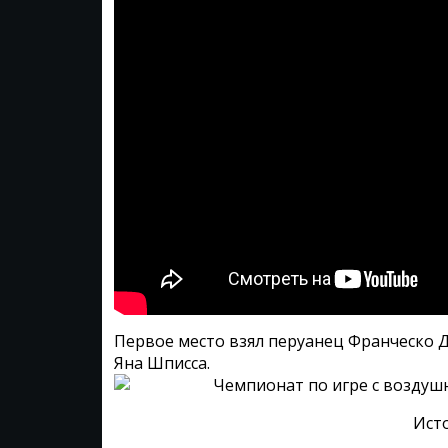
Первое место взял перуанец Франческо Д
Яна Шписса.
Ист