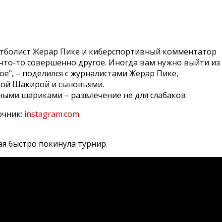
утболист Жерар Пике и киберспортивный комментатор
 что-то совершенно другое. Иногда вам нужно выйти из
е", – поделился с журналистами Жерар Пике,
гой Шакирой и сыновьями.
очник:
instagram.com
ая быстро покинула турнир.