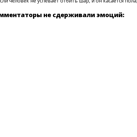
ли человек не успевает отбить шар, и он касается пола
омментаторы не сдерживали эмоций: