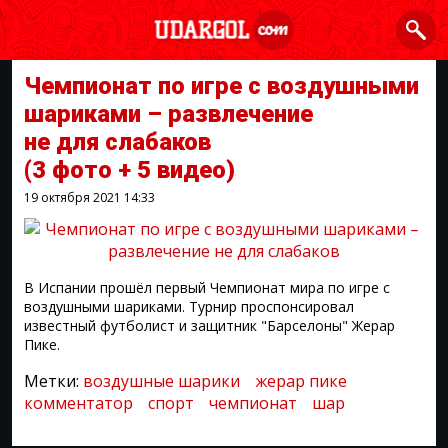
Чемпионат по игре с воздушными
шариками – развлечение
не для слабаков
(3 фото + 5 видео)
19 октября 2021
14:33
В Испании прошёл первый Чемпионат мира по игре с
воздушными шариками. Турнир проспонсировал
известный футболист и защитник "Барселоны" Жерар
Пике.
Метки:
воздушные шарики
жерар пике
комментатор
спорт
чемпионат
шар