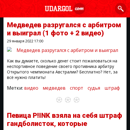
Медведев разругался с арбитром
и выиграл
(1 фото + 2 видео)
29 января 2022
17:00
Как вы думаете, сколько денег стоит пожаловаться на
неспортивное поведение своего противника арбитру
Открытого чемпионата Австралии? Бесплатно? Нет, за
всё нужно платить!
Метки:
видео
медведев
спорт
судья
штраф
Певица P!INK взяла на себя штраф
гандболисток, которые