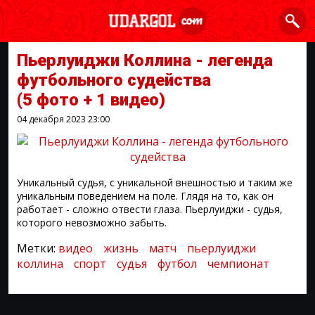
Пьерлуиджи Коллина - легенда
футбольного судейства
(5 фото + 1 видео)
04 декабря 2023
23:00
Уникальный судья, с уникальной внешностью и таким же
уникальным поведением на поле. Глядя на то, как он
работает - сложно отвести глаза. Пьерлуиджи - судья,
которого невозможно забыть.
Метки:
видео
жизнь
матч
пьерлуиджи
коллина
спорт
судья
футбол
чемпионат