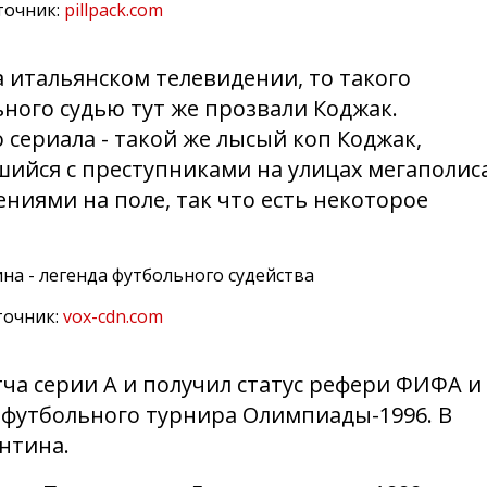
точник:
pillpack.com
а итальянском телевидении, то такого
ного судью тут же прозвали Коджак.
 сериала - такой же лысый коп Коджак,
ийся с преступниками на улицах мегаполиса
ениями на поле, так что есть некоторое
точник:
vox-cdn.com
тча серии А и получил статус рефери ФИФА и
х футбольного турнира Олимпиады-1996. В
нтина.