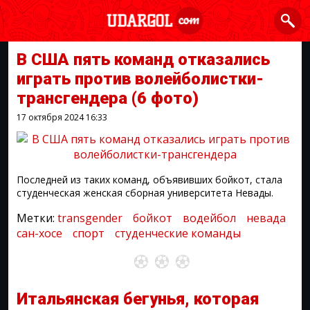
В США пять команд отказались
играть против волейболистки-
трансгендера
(6 фото)
17 октября 2024
16:33
Последней из таких команд, объявивших бойкот, стала
студенческая женская сборная университета Невады.
Метки:
transgender
бойкот
водейбол
невада
сан-хосе
спорт
студенческие команды
Итальянская бегунья, которая