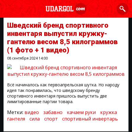
Шведский бренд спортивного
инвентаря выпустил кружку-
гантелю весом 8,5 килограммов
(1 фото + 1 видео)
08 сентября 2024
14:00
Всё начиналось как первоапрельская шутка. Но народу
идея так понравилась, что шведскому бренду
спортивного инвентаря пришлось выпустить две
лимитированные партии товара.
Метки:
видео
забавно
качаем руки
кружка
гантеля
сила
спорт
спортивный инвертарь