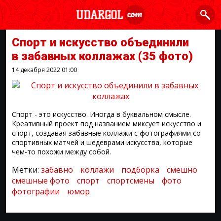
Спорт и искусство объединили
в забавных коллажах
(35 фото)
14 декабря 2022
01:00
Спорт - это искусство. Иногда в буквальном смысле.
Креативный проект под названием миксует искусство и
спорт, создавая забавные коллажи с фотографиями со
спортивных матчей и шедеврами искусства, которые
чем-то похожи между собой.
Метки:
забавно
коллажи
подборка
смешно
смешные фото
спорт
спортсмены
фото
фотографии
юмор