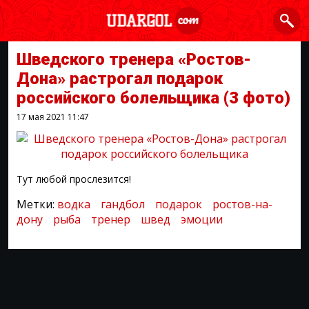
Шведского тренера «Ростов-
Дона» растрогал подарок
российского болельщика
(3 фото)
17 мая 2021
11:47
Тут любой прослезится!
Метки:
водка
гандбол
подарок
ростов-на-
дону
рыба
тренер
швед
эмоции