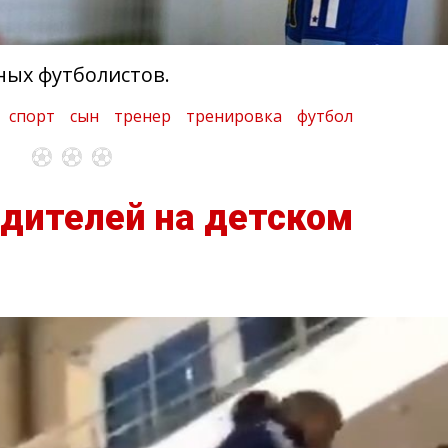
ных футболистов.
спорт
сын
тренер
тренировка
футбол
дителей на детском