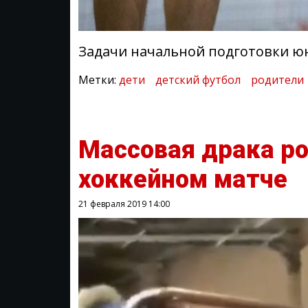
Задачи начальной подготовки ю
Метки:
дети
детский футбол
родители
Массовая драка ро
хоккейном матче
21 февраля 2019
14:00