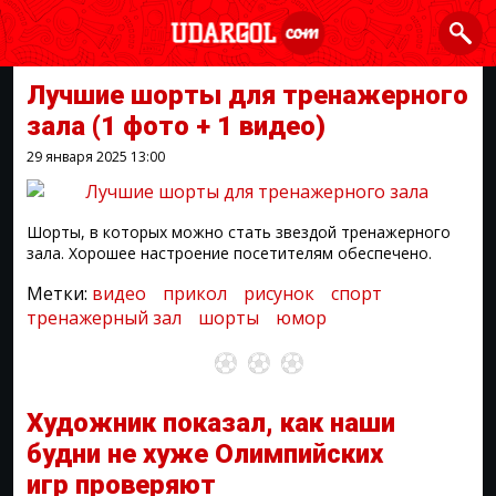
Лучшие шорты для тренажерного
зала
(1 фото + 1 видео)
29 января 2025
13:00
Шорты, в которых можно стать звездой тренажерного
зала. Хорошее настроение посетителям обеспечено.
Метки:
видео
прикол
рисунок
спорт
тренажерный зал
шорты
юмор
Художник показал, как наши
будни не хуже Олимпийских
игр проверяют