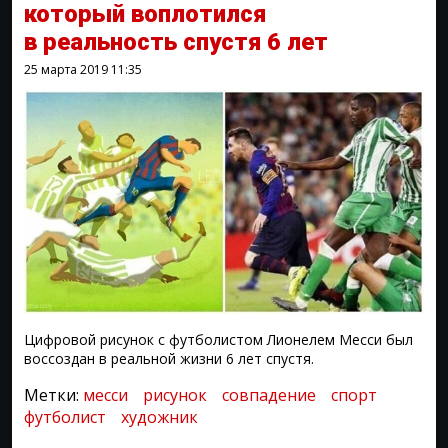
который воплотился
в реальность спустя 6 лет
25 марта 2019
11:35
Цифровой рисунок с футболистом Лионелем Месси был
воссоздан в реальной жизни 6 лет спустя.
Метки:
месси
рисунок
совпадение
спорт
футболист
художник