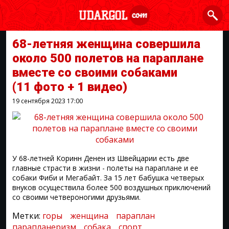
68-летняя женщина совершила
около 500 полетов на параплане
вместе со своими собаками
(11 фото + 1 видео)
19 сентября 2023
17:00
У 68-летней Коринн Денен из Швейцарии есть две
главные страсти в жизни - полеты на параплане и ее
собаки Фиби и Мегабайт. За 15 лет бабушка четверых
внуков осуществила более 500 воздушных приключений
со своими четвероногими друзьями.
Метки:
горы
женщина
параплан
парапланеризм
собака
спорт