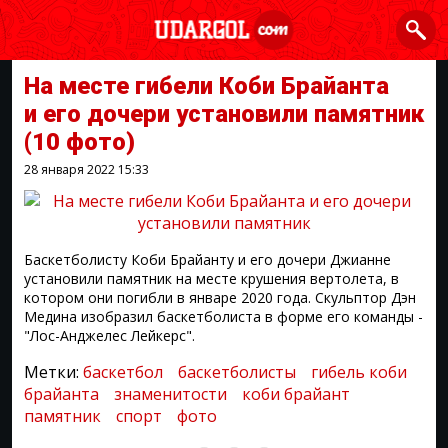
На месте гибели Коби Брайанта
и его дочери установили памятник
(10 фото)
28 января 2022
15:33
Баскетболисту Коби Брайанту и его дочери Джианне
установили памятник на месте крушения вертолета, в
котором они погибли в январе 2020 года. Скульптор Дэн
Медина изобразил баскетболиста в форме его команды -
"Лос-Анджелес Лейкерс".
Метки:
баскетбол
баскетболисты
гибель коби
брайанта
знаменитости
коби брайант
памятник
спорт
фото