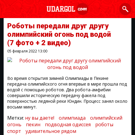
Роботы передали друг другу
олимпийский огонь под водой
(7 фото + 2 видео)
05 февраля 2022
13:00
Во время открытия зимней Олимпиады в Пекине
передача олимпийского огня впервые в мире прошла под
водой с помощью роботов. Два робота-амфибии
совершили историческую передачу факела под
поверхностью ледяной реки Юндин. Процесс занял около
восьми минут.
Метки:
ну вы даете!
олимпиада
олимпийский
огонь
пекин
подводная одиссея
роботы
спорт
удивительное рядом