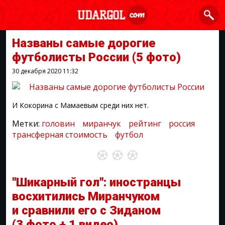
Названы самые дорогие
футболисты России
(5 фото)
30 декабря 2020
11:32
И Кокорина с Мамаевым среди них нет.
Метки:
головин
миранчук
рейтинг
россия
трансферная стоимость
футбол
"Шикарный гол": иностранцы
восхитились Миранчуком
и сравнили его с Зиданом
(3 фото + 1 видео)