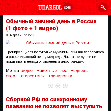
Обычный зимний день в России
(1 фото + 1 видео)
05 марта 2022
15:00
Тренирующиеся полуголые мужчины, зимняя лесополоса
и раскачивающий ветку медведь. Да, такое лучше не
показывать неподготовленным иностранцам.
Метки:
видео
животные
лес
медведь
спорт
стереотипы
тренировка
Сборной РФ по синхронному
плаванию не позволят выступить