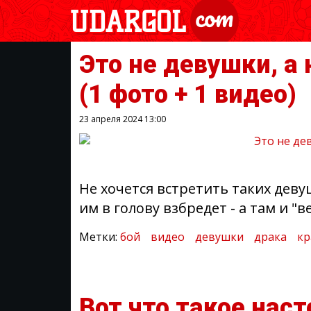
Это не девушки, 
(1 фото + 1 видео)
23 апреля 2024
13:00
Не хочется встретить таких деву
им в голову взбредет - а там и "ве
Метки:
бой
видео
девушки
драка
кр
Вот что такое нас