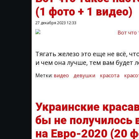
(1 фото + 1 видео)
27 декабря 2023
12:33
Тягать железо это еще не всё, чт
и чем она лучше, тем вам будет л
Метки:
видео
девушки
красота
красо
Украинские красав
бы не получилось 
на Евро-2020
(20 ф