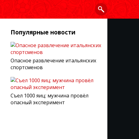
Популярные новости
Опасное развлечение итальянских
спортсменов
Съел 1000 яиц: мужчина провёл
опасный эксперимент