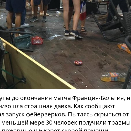
уты до окончания матча Франция-Бельгия, н
оизошла страшная давка. Как сообщают
л запуск фейерверков. Пытаясь скрыться от
о меньшей мере 30 человек получили травмы
 пожарные и 6 карет скорой помощи.