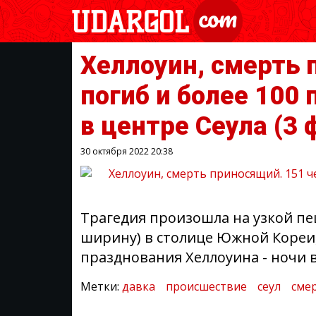
Хеллоуин, смерть 
погиб и более 100
в центре Сеула
(3 
30 октября 2022
20:38
Трагедия произошла на узкой пе
ширину) в столице Южной Кореи,
празднования Хеллоуина - ночи в
Метки:
давка
происшествие
сеул
сме