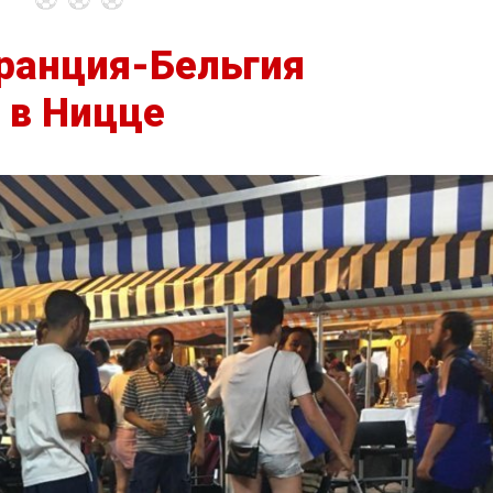
ранция-Бельгия
 в Ницце