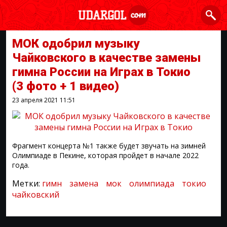
МОК одобрил музыку
Чайковского в качестве замены
гимна России на Играх в Токио
(3 фото + 1 видео)
23 апреля 2021
11:51
Фрагмент концерта №1 также будет звучать на зимней
Олимпиаде в Пекине, которая пройдет в начале 2022
года.
Метки:
гимн
замена
мок
олимпиада
токио
чайковский