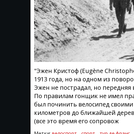
"Эжен Кристоф (Eugène Christoph
1913 года, но на одном из повор
Эжен не пострадал, но передняя 
По правилам гонщик не имел пр
был починить велосипед своими 
километров до ближайшей деревн
(все это время его сопровож
Метки:
велоспорт
спорт
тур де франс