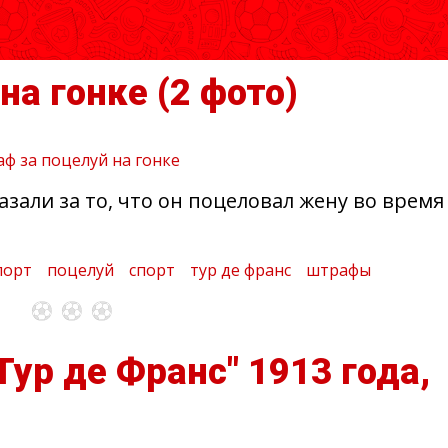
на гонке
(2 фото)
зали за то, что он поцеловал жену во время
порт
поцелуй
спорт
тур де франс
штрафы
Тур де Франс" 1913 года,