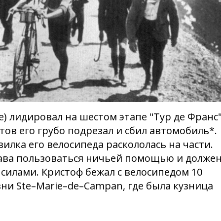
e) лидировал на шестом этапе "Тур де Франс
отов его грубо подрезал и сбил автомобиль*.
вилка его велосипеда раскололась на части.
ава пользоваться ничьей помощью и долже
силами. Кристоф бежал с велосипедом 10
и Ste–Marie–de–Campan, где была кузница