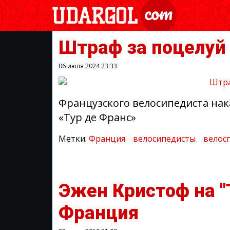
Штраф за поцелуй 
06 июля 2024
23:33
Французского велосипедиста нака
«Тур де Франс»
Метки:
Франция
велосипедисты
велос
Эжен Кристоф на "
Франция