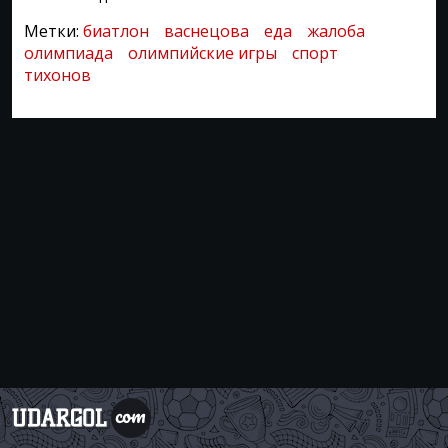
Метки:
биатлон
васнецова
еда
жалоба
олимпиада
олимпийские игры
спорт
тихонов