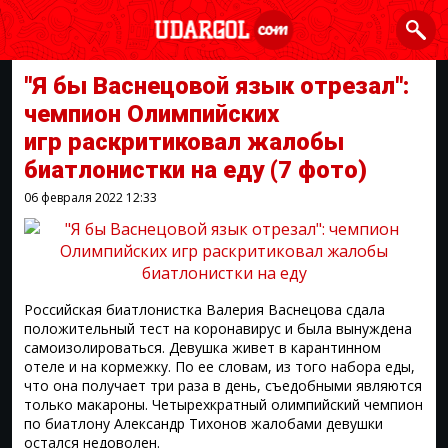
"Я бы Васнецовой язык отрезал":
чемпион Олимпийских
игр раскритиковал жалобы
биатлонистки на еду
(7 фото)
06 февраля 2022
12:33
Российская биатлонистка Валерия Васнецова сдала
положительный тест на коронавирус и была вынуждена
самоизолироваться. Девушка живет в карантинном
отеле и на кормежку. По ее словам, из того набора еды,
что она получает три раза в день, съедобными являются
только макароны. Четырехкратный олимпийский чемпион
по биатлону Александр Тихонов жалобами девушки
остался недоволен.