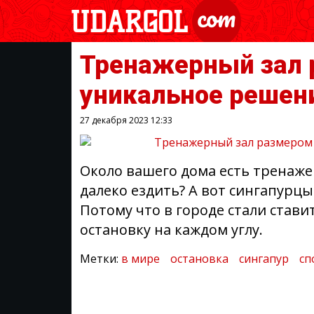
Тренажерный зал 
уникальное решен
27 декабря 2023
12:33
Около вашего дома есть тренаж
далеко ездить? А вот сингапурцы
Потому что в городе стали став
остановку на каждом углу.
Метки:
в мире
остановка
сингапур
сп