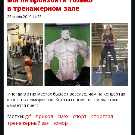
могли произойти только
в тренажерном зале
23 июля 2019
14:33
Иногда в этих местах бывает веселее, чем на концертах
известных юмористов. Кстати говоря, от смеха тоже
качается пресс!
Метки:
gif
прикол
смех
спорт
спортзал
тренажерный зал
юмор