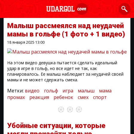
Малыш рассмеялся над неудачей
мамы в гольфе
(1 фото + 1 видео)
18 января 2025
13:00
На этом видео девушка пытается сделать идеальный
удар в игре в гольф, но все идет не так, как
планировалось. Ее малыш наблюдает за неудачей своей
мамы и не может сдержать смеха.
Метки:
видео
гольф
игра
малыш
мама
промах
реакция
ребенок
смех
спорт
Убойные ситуации, которые