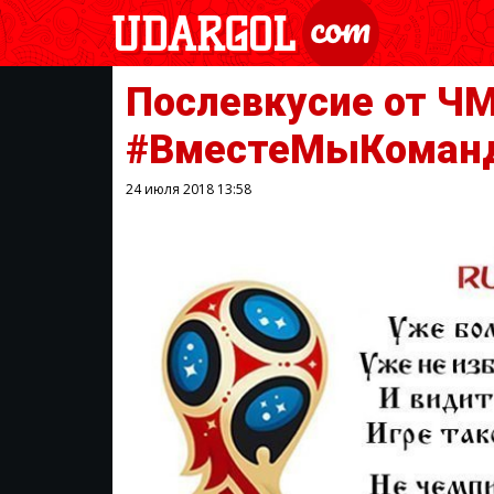
Послевкусие от ЧМ
#ВместеМыКоман
24 июля 2018
13:58