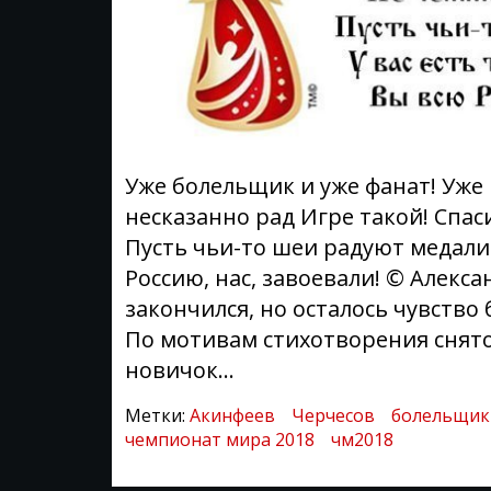
Уже болельщик и уже фанат! Уже 
несказанно рад Игре такой! Спас
Пусть чьи-то шеи радуют медали! 
Россию, нас, завоевали! © Алекс
закончился, но осталось чувство
По мотивам стихотворения снято 
новичок...
Метки:
Акинфеев
Черчесов
болельщик
чемпионат мира 2018
чм2018