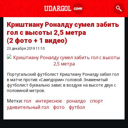
Криштиану Роналду сумел забить
гол с высоты 2,5 метра
(2 фото + 1 видео)
23 декабря 2019
11:10
Португальский футболист Криштиану Роналду забил гол
в матче против «Сампдории» головой. Знаменитый
футболист буквально завис в воздухе на высоте двух с
половиной метров.
Метки:
гол
интересное
роналдо
спорт
удивительный гол
фото
футбол