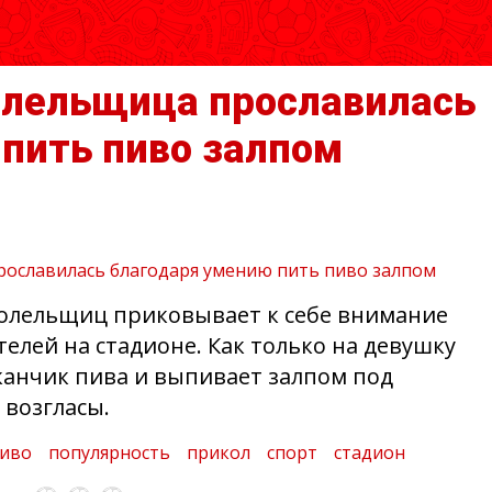
олельщица прославилась
пить пиво залпом
болельщиц приковывает к себе внимание
телей на стадионе. Как только на девушку
аканчик пива и выпивает залпом под
возгласы.
иво
популярность
прикол
спорт
стадион