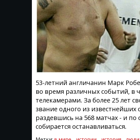
53-летний англичанин Марк Робе
во время различных событий, в 
телекамерами. За более 25 лет с
звание одного из известнейших ст
раздевшись на 568 матчах - и по 
собирается останавливаться.
Метки:
в мире
истории
история
люди