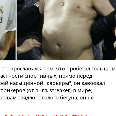
ртс прославился тем, что пробегал голышом
частности спортивных, прямо перед
воей насыщенной "карьеры", он завоевал
рикеров (от англ. streaker) в мире,
словам заядлого голого бегуна, он не
популярность
спорт
стрикер
футбол