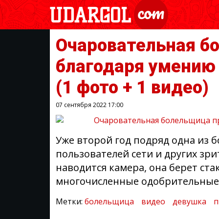
Очаровательная б
благодаря умению 
(1 фото + 1 видео)
07 сентября 2022
17:00
Уже второй год подряд одна из 
пользователей сети и других зри
наводится камера, она берет ст
многочисленные одобрительные 
Метки:
болельщица
видео
девушка
п