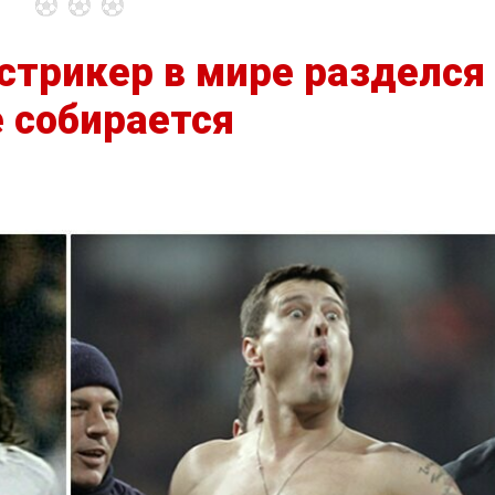
стрикер в мире разделся
е собирается