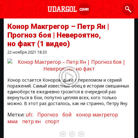
Конор Макгрегор – Петр Ян |
Прогноз боя | Невероятно,
но факт
(1 видео)
22 ноября 2021
18:33
Конор остается Конором даже с переломом и серией
поражений. Самый известный боец в истории смешанных
единоборств ежедневно грозится в очередной раз
вернуться в бои, попутно цепляя всех, кого только
можно. В этот раз досталось, как ни странно, Петру Яну.
Метки:
ufc
Прогноз
бой
конор макгрегор
мма
петр ян
спорт