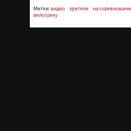
Метки:
видео
зрители
на соревновани
велотреку