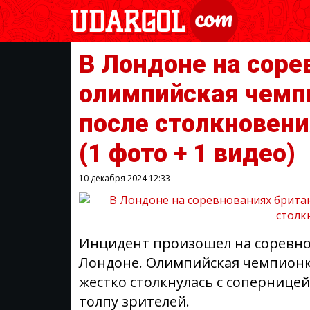
В Лондоне на соре
олимпийская чемп
после столкновени
(1 фото + 1 видео)
10 декабря 2024
12:33
Инцидент произошел на соревно
Лондоне. Олимпийская чемпионк
жестко столкнулась с соперницей
толпу зрителей.