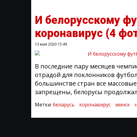
И белорусскому ф
коронавирус
(4 фо
13 мая 2020
15:49
В последние пару месяцев чемпио
отрадой для поклонников футбола
большинстве стран все массовые
запрещены, белорусы продолжали
Метки:
беларусь
коронавирус
минск