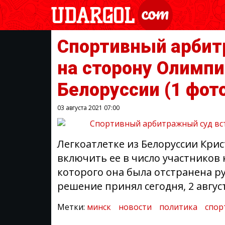
Спортивный арбит
на сторону Олимпи
Белоруссии
(1 фот
03 августа 2021
07:00
Легкоатлетке из Белоруссии Кри
включить ее в число участников 
которого она была отстранена р
решение принял сегодня, 2 авгус
Метки:
минск
новости
политика
спор