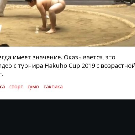
егда имеет значение. Оказывается, это
идео с турнира Hakuho Cup 2019 с возрастно
т.
са
спорт
сумо
тактика