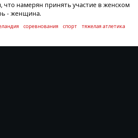
л, что намерян принять участие в женском
рь - женщина.
еландия
соревнования
спорт
тяжелая атлетика