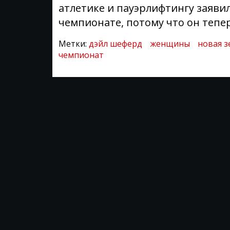
атлетике и пауэрлифтингу заяви
чемпионате, потому что он тепе
Метки:
дэйл шеферд
женщины
новая з
чемпионат