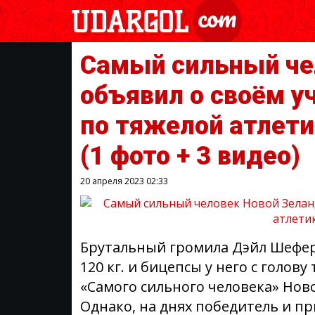
Самый сильный че
объявил о своём у
по тяжелой атлет
(1 фото + 3 видео)
20 апреля 2023
02:33
Брутальный громила Дэйл Шеферд
120 кг. и бицепсы у него с голову
«Самого сильного человека» Ново
Однако, на днях победитель и п