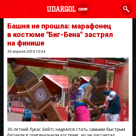
Башня не прошла: марафонец
в костюме "Биг-Бена" застрял
на финише
30 апреля 2019
10:34
30-летний Лукас Бейтс надеялся стать самыми быстрым
бегуном в оригинальном костюме, но не рассчитал