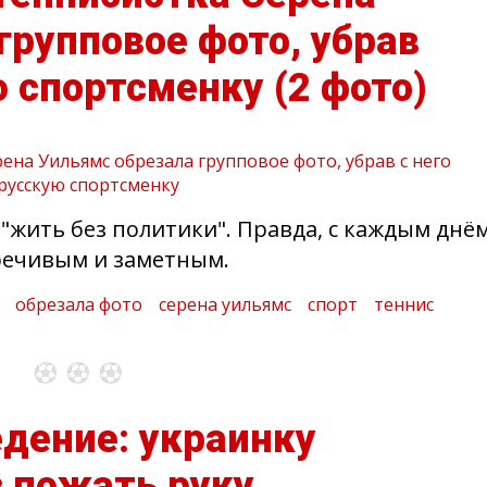
групповое фото, убрав
ю спортсменку
(2 фото)
жить без политики". Правда, с каждым днё
оречивым и заметным.
обрезала фото
серена уильямс
спорт
теннис
дение: украинку
з пожать руку