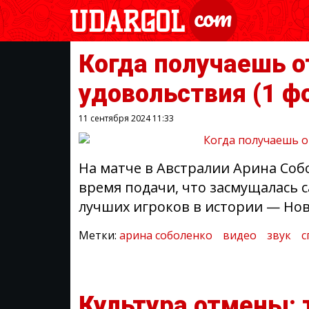
Когда получаешь о
удовольствия
(1 ф
11 сентября 2024
11:33
На матче в Австралии Арина Соб
время подачи, что засмущалась с
лучших игроков в истории — Но
Метки:
арина соболенко
видео
звук
с
Культура отмены: 