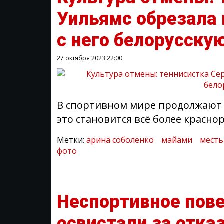
Уильямс обрезала 
с него белорусску
27 октября 2023
22:00
В спортивном мире продолжают "
это становится всё более красн
Метки:
арина соболенко
майами
месть
фото
Неспортивное пове
освистали за отка