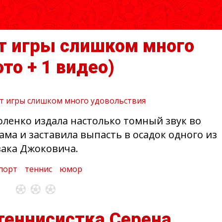
т игры слишком много
ото + 1 видео)
оленко издала настолько томный звук во
ама и заставила выпасть в осадок одного из
вака Джоковича.
порт
теннис
юмор
теннисистка Серена