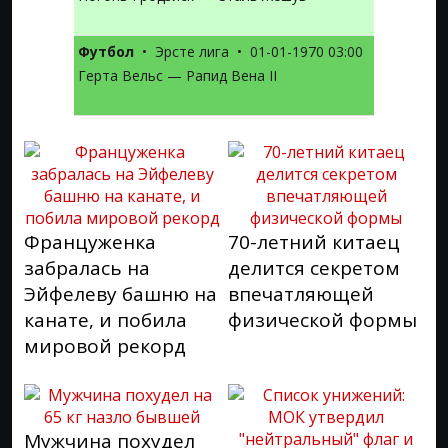
Футбол
•
Эрсте лига
•
01-01-1970 03:00
Герта Вельс — Рапид Вена II
Француженка
70-летний китаец
забралась на
делится секретом
Эйфелеву башню на
впечатляющей
канате, и побила
физической формы
мировой рекорд
Мужчина похудел