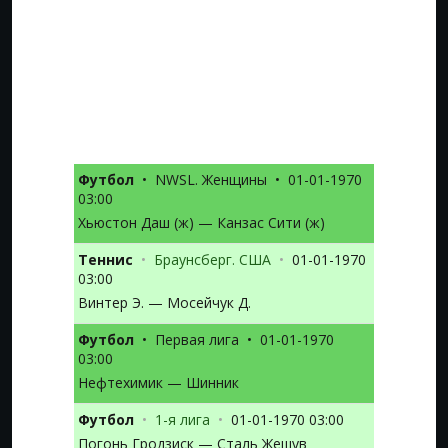
Футбол
•
NWSL. Женщины
•
01-01-1970
03:00
Хьюстон Даш (ж) — Канзас Сити (ж)
Теннис
•
Браунсберг. США
•
01-01-1970
03:00
Винтер Э. — Мосейчук Д.
Футбол
•
Первая лига
•
01-01-1970
03:00
Нефтехимик — Шинник
Футбол
•
1-я лига
•
01-01-1970 03:00
Погонь Гродзиск — Сталь Жешув