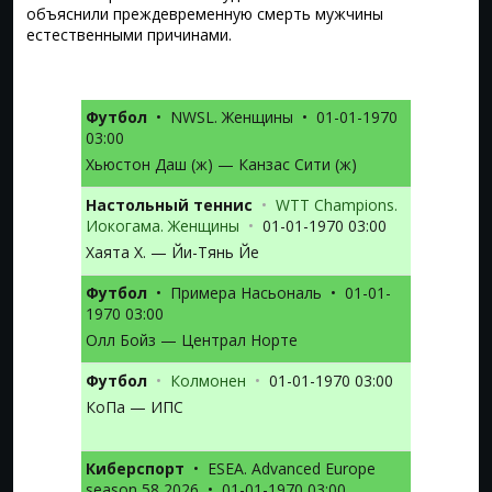
объяснили преждевременную смерть мужчины
естественными причинами.
Футбол
•
NWSL. Женщины
•
01-01-1970
03:00
Хьюстон Даш (ж) — Канзас Сити (ж)
Настольный теннис
•
WTT Champions.
Иокогама. Женщины
•
01-01-1970 03:00
Хаята Х. — Йи-Тянь Йе
Футбол
•
Примера Насьональ
•
01-01-
1970 03:00
Олл Бойз — Централ Норте
Футбол
•
Колмонен
•
01-01-1970 03:00
КоПа — ИПС
Киберспорт
•
ESEA. Advanced Europe
season 58 2026
•
01-01-1970 03:00