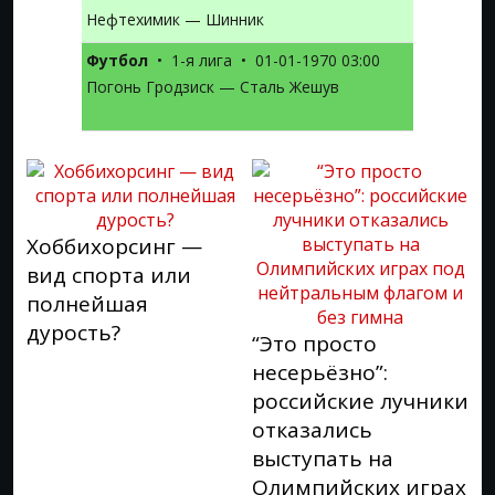
Нефтехимик — Шинник
Футбол
•
1-я лига
•
01-01-1970 03:00
Погонь Гродзиск — Сталь Жешув
Хоббихорсинг —
вид спорта или
полнейшая
дурость?
“Это просто
несерьёзно”:
российские лучники
отказались
выступать на
Олимпийских играх