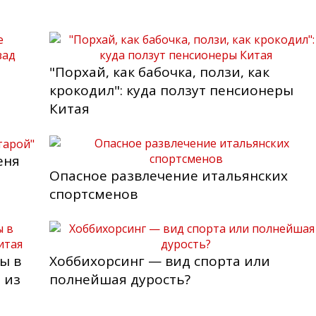
е
"Порхай, как бабочка, ползи, как
крокодил": куда ползут пенсионеры
Китая
еня
Опасное развлечение итальянских
спортсменов
ы в
Хоббихорсинг — вид спорта или
 из
полнейшая дурость?